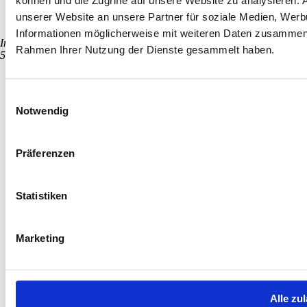
können und die Zugriffe auf unsere Website zu analysieren.
unserer Website an unsere Partner für soziale Medien, Werb
Informationen möglicherweise mit weiteren Daten zusammen, d
Im Sionstal 3–5
Rahmen Ihrer Nutzung der Dienste gesammelt haben.
50678 Köln
Einwilligungsauswahl
Notwendig
Präferenzen
Statistiken
Marketing
Alle zu